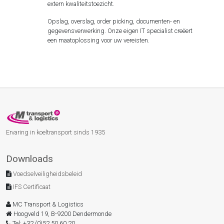
extern kwaliteitstoezicht.
Opslag, overslag, order picking, documenten- en
gegevensverwerking. Onze eigen IT specialist creëert
een maatoplossing voor uw vereisten.
Ervaring in koeltransport sinds 1935
Downloads
Voedselveiligheidsbeleid
IFS Certificaat
MC Transport & Logistics
Hoogveld 19
, B-
9200
Dendermonde
Tel: +32 (0)52 50 60 20